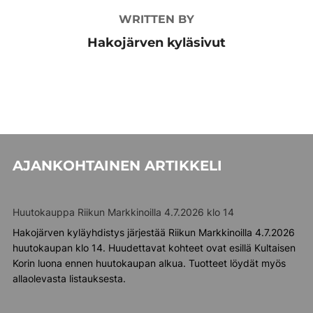
WRITTEN BY
Hakojärven kyläsivut
AJANKOHTAINEN ARTIKKELI
Huutokauppa Riikun Markkinoilla 4.7.2026 klo 14
Hakojärven kyläyhdistys järjestää Riikun Markkinoilla 4.7.2026
huutokaupan klo 14. Huudettavat kohteet ovat esillä Kultaisen
Korin luona ennen huutokaupan alkua. Tuotteet löydät myös
allaolevasta listauksesta.