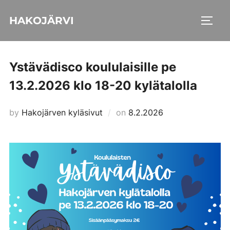
Skip
HAKOJÄRVI
to
TOGG
content
Ystävädisco koululaisille pe
13.2.2026 klo 18-20 kylätalolla
Posted
by
Hakojärven kyläsivut
on
8.2.2026
on