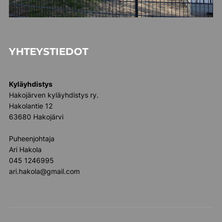
YHTEYSTIEDOT
Kyläyhdistys
Hakojärven kyläyhdistys ry.
Hakolantie 12
63680 Hakojärvi
Puheenjohtaja
Ari Hakola
045 1246995
ari.hakola@gmail.com