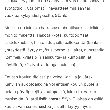
suihkua. Pyynnöstä on saatavilla myös matkasänky ja
syöttötuoli. Ota omat liinavaatteet mukaan tai
vuokraa kyläyhdistykseltä, 5€/hlö.
Alueella on lukuisia harrastusmahdollisuuksia; leikki- ja
monitoimikenttä, Hakota -kota, kuntoportaat,
luistelukaukalo, hiihtoladut, jalkapallokenttä (kentän
yhteydestä löytyy myös supernova -laite), nuortentila
Kömmeli, kylätalo (sisäliikunta- ja kuntosalitilat,
näyttämö, käsityötilat kangaspuineen).
Entisen koulun tiloissa palvelee Kahvila ja Jätski.
Kahvilan aukioloaikoina voi entisen koulun puolella
pelata pöytäpelejä ja lautapelejä, lukea tai vaikka
musisoida. Biljardi lisähinnasta 5€/h. Tiloissa on esillä
koulun vanhaa esineistöä ja sieltä löytyy myös