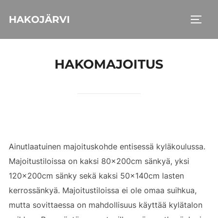
Skip
HAKOJÄRVI
to
TOGG
content
HAKOMAJOITUS
Ainutlaatuinen majoituskohde entisessä kyläkoulussa.
Majoitustiloissa on kaksi 80x200cm sänkyä, yksi
120x200cm sänky sekä kaksi 50x140cm lasten
kerrossänkyä. Majoitustiloissa ei ole omaa suihkua,
mutta sovittaessa on mahdollisuus käyttää kylätalon