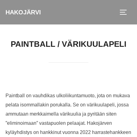
Skip
HAKOJÄRVI
to
TOGG
content
PAINTBALL / VÄRIKUULAPELI
Paintball on vauhdikas ulkoliikuntamuoto, jota on mukava
pelata isommallakin porukalla. Se on värikuulapeli, jossa
ammutaan merkkaimella värikuulia ja pyritään siten
”eliminoimaan” vastapuolen pelaajat. Hakojärven
kyläyhdistys on hankkinut vuonna 2022 harrastehankkeen