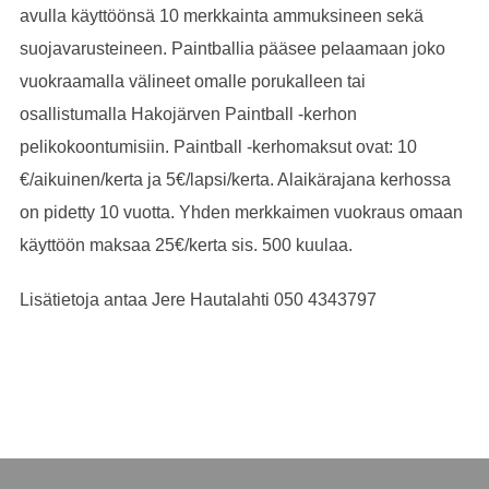
avulla käyttöönsä 10 merkkainta ammuksineen sekä
suojavarusteineen. Paintballia pääsee pelaamaan joko
vuokraamalla välineet omalle porukalleen tai
osallistumalla Hakojärven Paintball -kerhon
pelikokoontumisiin. Paintball -kerhomaksut ovat: 10
€/aikuinen/kerta ja 5€/lapsi/kerta. Alaikärajana kerhossa
on pidetty 10 vuotta. Yhden merkkaimen vuokraus omaan
käyttöön maksaa 25€/kerta sis. 500 kuulaa.
Lisätietoja antaa Jere Hautalahti 050 4343797