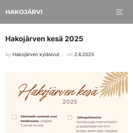
Skip
HAKOJÄRVI
to
TOGG
content
Hakojärven kesä 2025
Posted
by
Hakojärven kyläsivut
on
2.6.2025
on