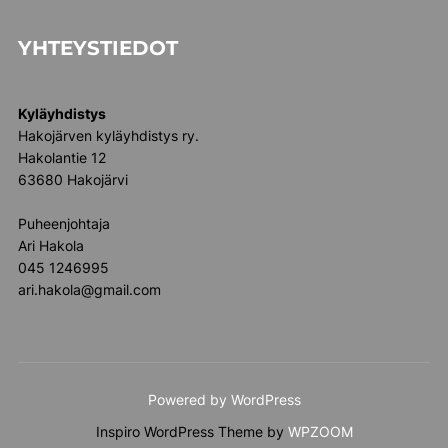
YHTEYSTIEDOT
Kyläyhdistys
Hakojärven kyläyhdistys ry.
Hakolantie 12
63680 Hakojärvi
Puheenjohtaja
Ari Hakola
045 1246995
ari.hakola@gmail.com
Powered by WordPress
Inspiro WordPress Theme by
WPZOOM