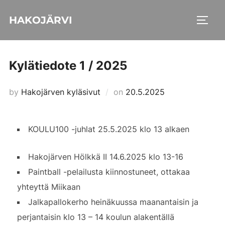
Skip
HAKOJÄRVI
to
TOGG
content
Kylätiedote 1 / 2025
Posted
by
Hakojärven kyläsivut
on
20.5.2025
on
KOULU100 -juhlat 25.5.2025 klo 13 alkaen
Hakojärven Hölkkä II 14.6.2025 klo 13-16
Paintball -pelailusta kiinnostuneet, ottakaa
yhteyttä Miikaan
Jalkapallokerho heinäkuussa maanantaisin ja
perjantaisin klo 13 – 14 koulun alakentällä