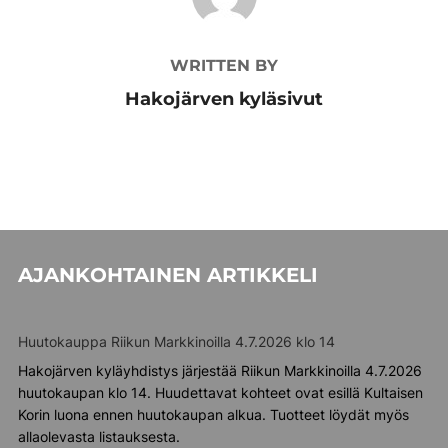
WRITTEN BY
Hakojärven kyläsivut
AJANKOHTAINEN ARTIKKELI
Huutokauppa Riikun Markkinoilla 4.7.2026 klo 14
Hakojärven kyläyhdistys järjestää Riikun Markkinoilla 4.7.2026
huutokaupan klo 14. Huudettavat kohteet ovat esillä Kultaisen
Korin luona ennen huutokaupan alkua. Tuotteet löydät myös
allaolevasta listauksesta.