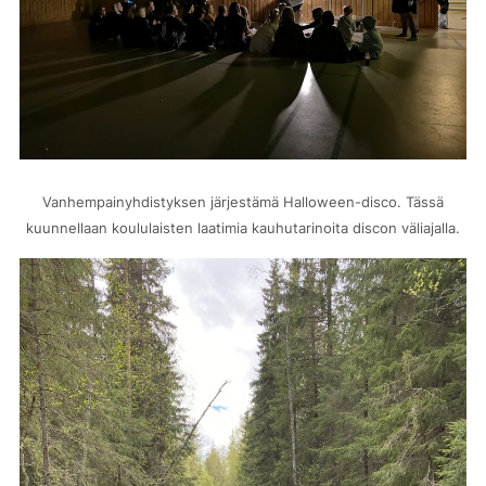
Vanhempainyhdistyksen järjestämä Halloween-disco. Tässä
kuunnellaan koululaisten laatimia kauhutarinoita discon väliajalla.