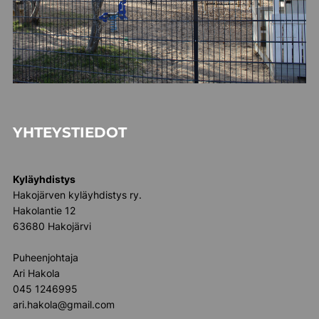
YHTEYSTIEDOT
Kyläyhdistys
Hakojärven kyläyhdistys ry.
Hakolantie 12
63680 Hakojärvi
Puheenjohtaja
Ari Hakola
045 1246995
ari.hakola@gmail.com