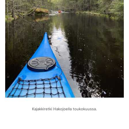
Kajakkiretki Hakojoella toukokuussa.