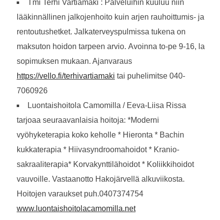
Tmi Terhi Vartiamäki : Palveluihin kuuluu niin
lääkinnällinen jalkojenhoito kuin arjen rauhoittumis- ja
rentoutushetket. Jalkaterveyspulmissa tukena on
maksuton hoidon tarpeen arvio. Avoinna to-pe 9-16, la
sopimuksen mukaan. Ajanvaraus
https://vello.fi/terhivartiamaki
tai puhelimitse 040-
7060926
Luontaishoitola Camomilla / Eeva-Liisa Rissa
tarjoaa seuraavanlaisia hoitoja: *Moderni
vyöhyketerapia koko keholle * Hieronta * Bachin
kukkaterapia * Hiivasyndroomahoidot * Kranio-
sakraaliterapia* Korvakynttilähoidot * Koliikkihoidot
vauvoille. Vastaanotto Hakojärvellä alkuviikosta.
Hoitojen varaukset puh.0407374754
www.luontaishoitolacamomilla.net