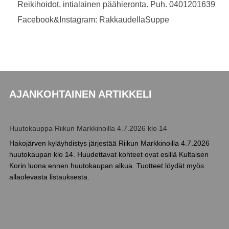
Reikihoidot, intialainen päähieronta. Puh. 0401201639
Facebook&Instagram: RakkaudellaSuppe
AJANKOHTAINEN ARTIKKELI
Huutokauppa Riikun Markkinoilla 4.7.2026 klo 14
Hakojärven kyläyhdistys järjestää Riikun Markkinoilla 4.7.2026
huutokaupan klo 14. Huudettavat kohteet ovat esillä Kultaisen
Korin luona ennen huutokaupan alkua. Tuotteet löydät myös
allaolevasta listauksesta.