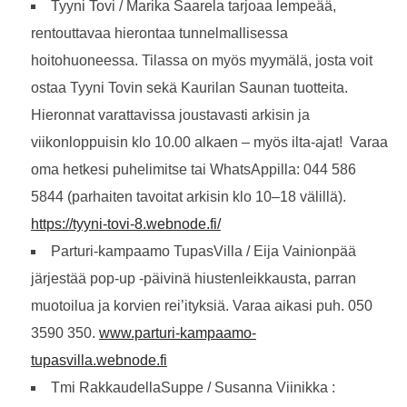
Tyyni Tovi / Marika Saarela tarjoaa lempeää,
rentouttavaa hierontaa tunnelmallisessa
hoitohuoneessa. Tilassa on myös myymälä, josta voit
ostaa Tyyni Tovin sekä Kaurilan Saunan tuotteita.
Hieronnat varattavissa joustavasti arkisin ja
viikonloppuisin klo 10.00 alkaen – myös ilta-ajat! Varaa
oma hetkesi puhelimitse tai WhatsAppilla: 044 586
5844 (parhaiten tavoitat arkisin klo 10–18 välillä).
https://tyyni-tovi-8.webnode.fi/
Parturi-kampaamo TupasVilla / Eija Vainionpää
järjestää pop-up -päivinä hiustenleikkausta, parran
muotoilua ja korvien rei’ityksiä. Varaa aikasi puh. 050
3590 350.
www.parturi-kampaamo-
tupasvilla.webnode.fi
Tmi RakkaudellaSuppe / Susanna Viinikka :