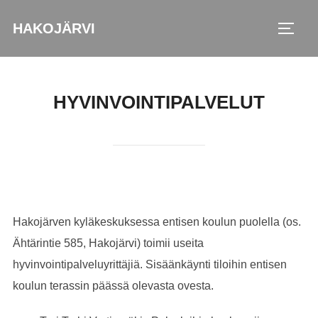
Skip
HAKOJÄRVI
to
TOGG
content
HYVINVOINTIPALVELUT
Hakojärven kyläkeskuksessa entisen koulun puolella (os.
Ähtärintie 585, Hakojärvi) toimii useita
hyvinvointipalveluyrittäjiä. Sisäänkäynti tiloihin entisen
koulun terassin päässä olevasta ovesta.