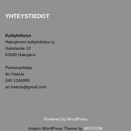
YHTEYSTIEDOT
Kyläyhdistys
Hakojärven kyläyhdistys ry.
Hakolantie 12
63680 Hakojärvi
Puheenjohtaja
Ari Hakola
045 1246995
ari.hakola@gmail.com
Powered by WordPress
Inspiro WordPress Theme by
WPZOOM