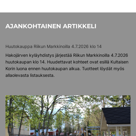
AJANKOHTAINEN ARTIKKELI
Huutokauppa Riikun Markkinoilla 4.7.2026 klo 14
Hakojärven kyläyhdistys järjestää Riikun Markkinoilla 4.7.2026
huutokaupan klo 14. Huudettavat kohteet ovat esillä Kultaisen
Korin luona ennen huutokaupan alkua. Tuotteet löydät myös
allaolevasta listauksesta.