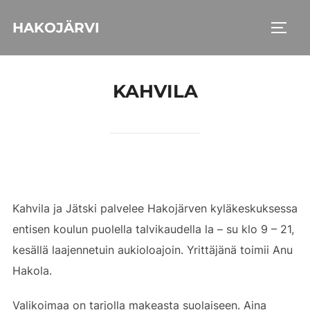
Skip
HAKOJÄRVI
to
TOGG
content
KAHVILA
Kahvila ja Jätski palvelee Hakojärven kyläkeskuksessa
entisen koulun puolella talvikaudella la – su klo 9 – 21,
kesällä laajennetuin aukioloajoin. Yrittäjänä toimii Anu
Hakola.
Valikoimaa on tarjolla makeasta suolaiseen. Aina