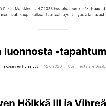
on
ä Riikun Markkinoilla 4.7.2026 huutokaupan klo 14. Huudetta
ennen huutokaupan alkua. Tuotteet löydät myös allaolevasta 
a luonnosta -tapahtu
Posted
y
Hakojärven kyläsivut
12.6.2026
Comments are Disab
on
en Hölkkä III ja Vihre