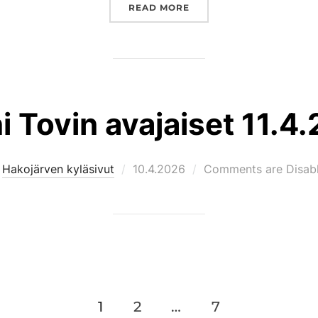
”80´S BILEET HAKOJÄRVE
READ MORE
i Tovin avajaiset 11.4
Posted
y
Hakojärven kyläsivut
10.4.2026
Comments are Disab
on
1
2
…
7