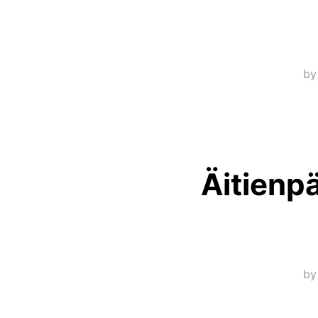
b
Äitienpä
b