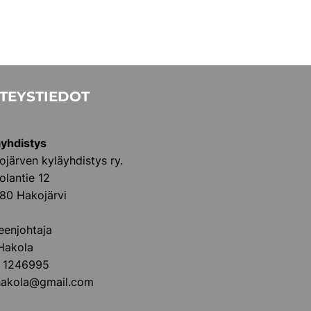
TEYSTIEDOT
äyhdistys
ojärven kyläyhdistys ry.
olantie 12
80 Hakojärvi
eenjohtaja
 Hakola
 1246995
.hakola@gmail.com