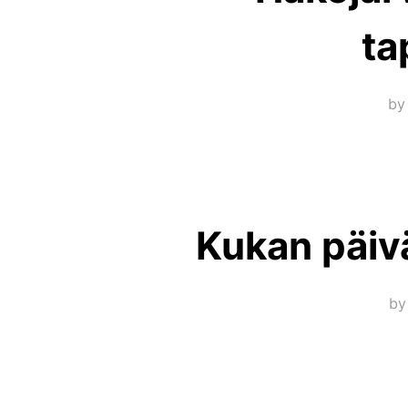
ta
b
Kukan päiv
b