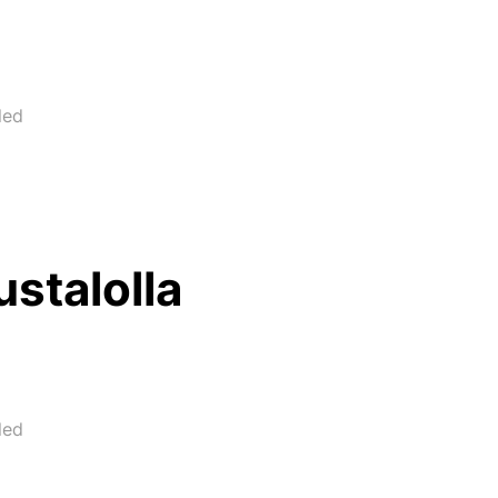
led
ustalolla
led