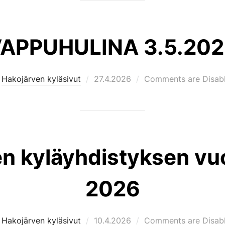
APPUHULINA 3.5.20
Posted
y
Hakojärven kyläsivut
27.4.2026
Comments are Disab
on
n kyläyhdistyksen vu
2026
Posted
y
Hakojärven kyläsivut
10.4.2026
Comments are Disab