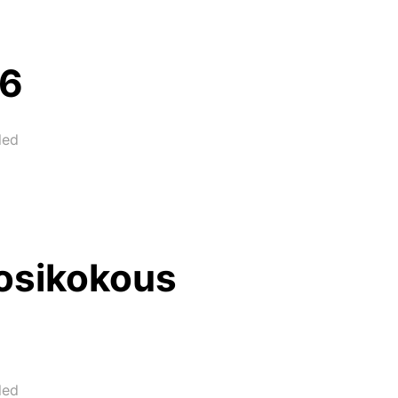
26
led
osikokous
led