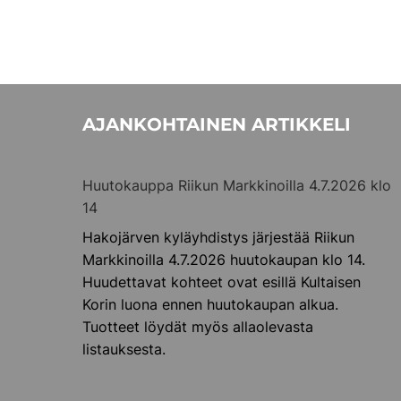
selaus
AJANKOHTAINEN ARTIKKELI
Huutokauppa Riikun Markkinoilla 4.7.2026 klo
14
Hakojärven kyläyhdistys järjestää Riikun
Markkinoilla 4.7.2026 huutokaupan klo 14.
Huudettavat kohteet ovat esillä Kultaisen
Korin luona ennen huutokaupan alkua.
Tuotteet löydät myös allaolevasta
listauksesta.