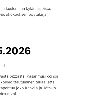
 ja kuulemaan kylän asioista.
vuosikokouksen pöytäkirja.
.5.2026
led
västä pizzasta. Kasarimusiikki soi
akkoilmoittautuminen takaa, että
tapahtuu joko Kahvila ja Jätskin
Maksun voi …