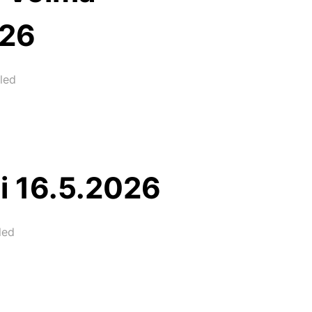
026
led
i 16.5.2026
led