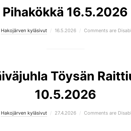
Pihakökkä 16.5.2026
Posted
y
Hakojärven kyläsivut
16.5.2026
Comments are Disab
on
iväjuhla Töysän Raitti
10.5.2026
Posted
y
Hakojärven kyläsivut
27.4.2026
Comments are Disab
on