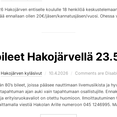
on
 Hakojärven entiselle koululle 18 henkilöä keskustelemaan
tää ennallaan ollen 20€/jäsen/kannatusjäsen/vuosi. Ohessa 
ileet Hakojärvellä 23
Posted
y
Hakojärven kyläsivut
10.4.2026
Comments are Disab
on
än 80’s bileet, joissa pääsee nauttimaan livemusiikista ja hy
n tapahtuman ajan auki vain tapahtumaan osallistujille. Enn
ja erityisruokavaliot on otettu huomioon. Ilmoittautuminen 
laittamalla viestiä Hakolan Arille numeroon 045 1246995. 