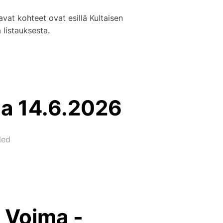
vat kohteet ovat esillä Kultaisen
listauksesta.
ma 14.6.2026
led
ä Voima -