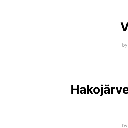
V
b
Hakojärve
b