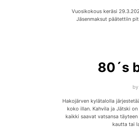
Vuosikokous keräsi 29.3.2026
Jäsenmaksut päätettiin pi
80´s b
b
Hakojärven kylätalolla järjestetä
koko illan. Kahvila ja Jätski o
kaikki saavat vatsansa täyteen 
kautta tai 