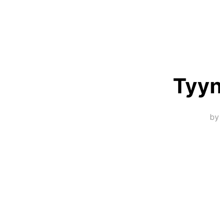
Tyyn
b
Artikkelien