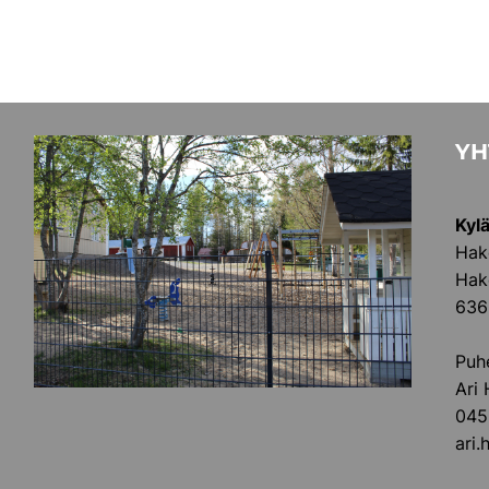
YH
Kyl
Hak
Hak
636
Puh
Ari
045
ari