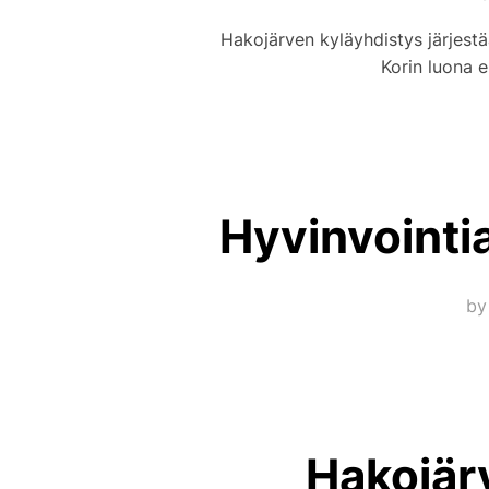
Hakojärven kyläyhdistys järjestä
Korin luona 
Hyvinvointi
b
Hakojärv