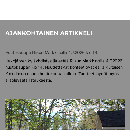
AJANKOHTAINEN ARTIKKELI
Huutokauppa Riikun Markkinoilla 4.7.2026 klo 14
Hakojärven kyläyhdistys järjestää Riikun Markkinoilla 4.7.2026
huutokaupan klo 14. Huudettavat kohteet ovat esillä Kultaisen
Korin luona ennen huutokaupan alkua. Tuotteet löydät myös
allaolevasta listauksesta.